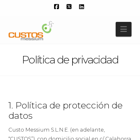
Facebook
X
LinkedIn
Nav
Política de privacidad
1. Política de protección de
datos
Custo Messium S.L.N.E. (en adelante,
“CUSTOS”), con domicilio social en c/ Calahorra