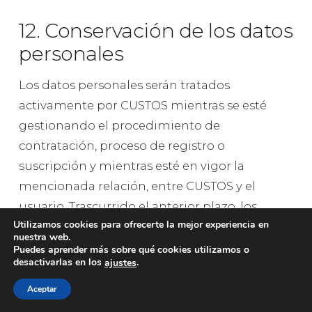
12. Conservación de los datos
personales
Los datos personales serán tratados
activamente por CUSTOS mientras se esté
gestionando el procedimiento de
contratación, proceso de registro o
suscripción y mientras esté en vigor la
mencionada relación, entre CUSTOS y el
usuario. Trascurrido el anterior plazo, los
Utilizamos cookies para ofrecerte la mejor experiencia en
Datos Personales se conservarán bloqueados
nuestra web.
por CUSTOS durante un plazo adicional de 4
Puedes aprender más sobre qué cookies utilizamos o
desactivarlas en los
.
ajustes
años o, excepcionalmente, por un plazo
superior si fuera de aplicación un plazo de
Aceptar
prescripción de posibles responsabilidades