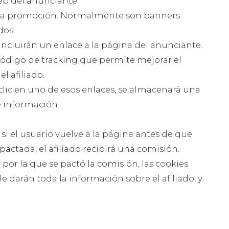
eb del anunciante.
á la promoción. Normalmente son banners
dos.
incluirán un enlace a la página del anunciante.
código de tracking que permite mejorar el
l afiliado.
lic en uno de esos enlaces, se almacenará una
e información.
 si el usuario vuelve a la página antes de que
pactada, el afiliado recibirá una comisión.
n por la que se pactó la comisión, las cookies
e darán toda la información sobre el afiliado, y